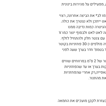
מפעילים על מהירות בינונית
 לב* את הביצה אחרונה, רצוי
ייתכן ולא נצטרך את כולה.
הגיטרה כמות נדיבה ממנו
ונותנים לו ליפול חזרה לקערה אם הבצק נוזל פנימה לאט לאט ולבסוף יוצר כמו V
 עם צנטר חלק ולהתחיל לזלף.
על גבי תבנית אפייה עם משטח סיליקון/ נייר אפייה מזלפים כ-30 פחזניות בקוטר
וד בטמפ' חדר בערך שעה לפני
בתבנית נפרדת מזלפים כ-30 פחזניות קטנות בקוטר של 2 ס"מ במרווחים שווים
 בתנור שחומם מראש ל170 מעלות ל20 דקות בערך או עד שהפחזניות
אפייה,רק אחרי שהפחזניות
ת מהתנור.
עזרת לקקן מועכים את החמאה