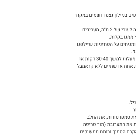
טפים בניילון נצמד ושמים במקרר
מרדדים את הבצק בעזרת מערוך בין 2 ניירות אפייה לעובי של 2 מ"מ, מעבירים
ממנו בקלות.
צים את הבצק ומניחים על הפחזניות שזילפנו
ק.
אופים את הפחזניות עם הקראמבל בחום של 170 מעלות למשך 30-40 דקות או
ת אחת או שתיים ללא קראמבל
יל.
ר.
את טמפרטורות, את החלב
ת את התערובת (תוך טריפה
הקרם הסמיך ורותח ממשיכים