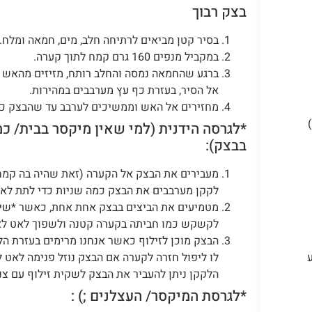
בצק רבוך
בסיר קטן מביאים לרתיחה חלב, מים, חמאה ומלח.
במקביל מנפים 160 גרם קמח לתוך קערה.
ברגע שהחמאה נמסה והחלב רותח, מזיזים מהאש
אל הסיר, בעזרת כף עץ מערבבים במהירות.
מחזירים אל האש וממשיכים לערבב עד שהבצק כבר
*לגרסה הידנית (למי שאין מיקסר בבית/ כ
בבצק):
מעבירים את הבצק אל הקערה (זאת שהיה בה קמח,
לקקן מערבבים את הבצק כמה שניות כדי לתת לאד
מטמיעים את הביצים בבצק אחת אחת, כאשר *שימו
לקשקש כמו חביתה בקערה קטנה ולשפוך לאט לאט 
הבצק מוכן לזילוף כאשר אנחנו מרימים בעזרת הלק
הלקקן ניתן להעביר את הבצק לשקית זילוף עם צנ
*לגרסת המיקסר/ העצלנים ;) :