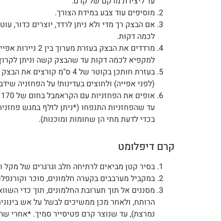
עד ליצירת מרקם של קרם.
מוסיפים עוד צבע במידת הצורך.
אם הבצק רך מדי ולא ניתן לרדד, יוצרים כדור, עו
לכמה דקות.
למקפיא לכמה דקות עד שהבצק קשה וניתן לקרוץ 
בעזרת חותכן בקוטר של 4 ס"מ קור
(לפני אפייה) ולחוצים בעדינות! על הפחזניה שידב
עד שהפחזניות התנפחו (*ניתן לזלף במגש פחזני
בכדי לדעת מתי הן שחומות ומוכנות).
קרם דיפלומט
בסיר קטן מביאים לרתיחה חלב וגרגרים של מקל ונ
במקביל מערבבים בקערה חלמונים, סוכר וקורנפלו
מסננים אל תוך תערובת החלמונים, תוך כדי השוו
הרותח, ולאחר מכן ממשיכים לבשל על אש בינוני
נמרצת), עד שנוצר קרם פטיסייר סמיך. *אחרי ש