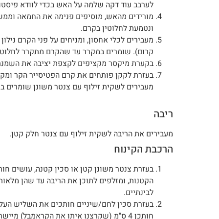
לערבב עוד דקה שלמה על האש בכדי לוודא פיסטו
מורידים מהאש, מוסיפים פנימה את החמאה וממש
ונטמעת לחלוטין בקרם.
מעבירים לכלי אחסון, ומניחים על פני הקרם נילון
קרום). שומרים במקרר עד שהקרם מתקרר לחלוטין
בקערת מיקסר מקציפים לקצפת יציבה את השמנת
בעזרת לקקן פותחים את קרם הפטיסייר הקר ומקפ
מעבירים לשקית זילוף עם צנטר משונן שומרים ב
ריבה
מעבירים את הריבה לשקית זילוף עם צנטר חלק קטן.
הרכבת הקינוח
בעזרת צנטר משונן קטן או סכין קטנה, עושים חו
הקטנות, ומזלפים לתוכן את הריבה עד שהן מלאות
לבינתיים.
בעזרת סכין לחם/שיניים חותכים את השליש העליו
חותכן 4 ס"מ (שקרצנו איתו את הקראמבל) מיישרים את החתיכה.