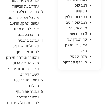
שהוא מעניק טעם
רבע כוס
נהדר בעת הבישול
קטשופ
בקערה גדולה נערבב
רבע כוס סילאן
את כל מצרכי הרוטב,
רבע כוס רוטב
נטעם ונתקן. הרוטב
סויה איכותי
צריך להיות מאוד
3 כפות שמן
מרוכז בטעמו.
כף תבלין 'על
נערבב בתבנית
האש' או תבלין
שהחלטנו להכניס
גריל
לתנור את העוף
מלח, פלפל
ותפוחי האדמה וניצוק
חצי כף פפריקה
מעליהם את הרוטב.
נערבב היטב ונניח בצד
לעשר דקות.
נחמם תנור ל180
מעלות
נעביר את העוף
ותפוחי האדמה
לתבנית גדולה עם נייר