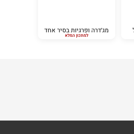
מג׳דרה ופרגיות בסיר אחד
למתכון המלא
חצי שעה
קל
תק
אורז חגיגי
למתכון המלא
חצי שעה
קל