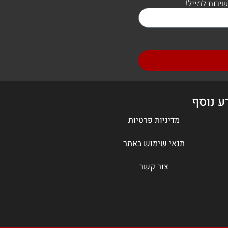
ת
עוף חמוץ מתוק
למתכון המלא
קל
ריבועי שוקולד צ'יפס
למתכון המלא
חצי שעה
קל