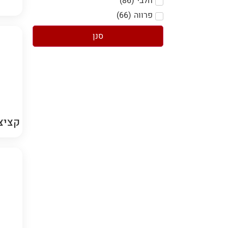
חלבי
(
86
)
פרווה
(
66
)
סנן
קציצו