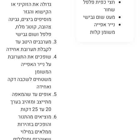
חצי כפית פלפל
גדולה את הזוקיני או
שחור
הקישוא והגזר
מעט שום גבישי
מוסיפים ביצים, גבינה
נייר אפייה
צהובה, קוטג׳ מלח,
משומן קלות
פלפל ושום גבישי
מערבבים היטב עד
לקבלת תערובת אחידה
שופכים את התערובת
על נייר האפייה
המשומן
משטחים לשכבה דקה
ואחידה
אופים עד שהמאפה
מתייצב ומזהיב בערך
20 עד 25 דקות
מוציאים מהתנור
והופכים בזהירות
ממלאים במילוי
שאוהבים ומגלגלים