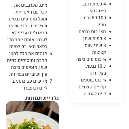
4 כפות רוטב
מים. מערבבים את
פאד תאי
הכל עם האטריות
50-100 גרם
ומעל מוסיפים נבטים
טופו
ובצל ירוק. כדי שיהיו
חצי כוס נבטים
קראנצ׳יים עדיף לא
3 כפות שמן
לערבב אותם יותר מדי
3 שיני שום
בפאד תאי, רק לסיום
קצוצות
מזיזים את הכל לחצי
¼ כוס מים ביצה
מחבת ומוסיפים כפית
כ־10 גבעולי
שמן, מוסיפים ביצת
בצל ירוק
עין ושוברים בעדינות
¼ כוס בוטנים
מגישים עם בוטנים,
קלויים קצוצים
ליים וכוסברה
ליים להגשה
גלריית תמונות