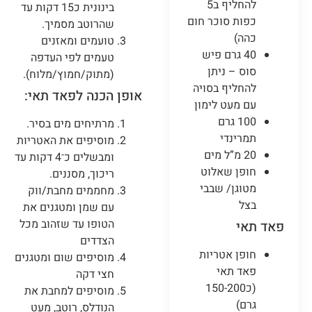
להחליף ב5
בינונית כ15 דקות עד
כפות סוכר חום
שהרוטב מסמיך.
כהה)
טועמים ומאזנים
40 גרם פיש
טעמים לפי העדפה
סוס – ניתן
(מתוק/חמוץ/מלוח).
להחליף בסויה
אופן הכנה לפאד תאי:
עם מעט לימון
100 גרם
מרתיחים מים בסיר.
תמרינדי
מוסיפים את האטריות
20 מ”ל מים
ומבשלים כ־4 דקות עד
חופן שאלוט
ריכוך, מסננים.
מטוגן/ שבבי
מחממים מחבת/ווק
בצל
עם שמן ומטגנים את
הטופו עד שזהוב מכל
פאד תאי
הצדדים
חופן אטריות
מוסיפים שום ומטגנים
פאד תאי
חצי דקה
(כ150-200
מוסיפים למחבת את
גרם)
הנודלס, רוטב, מעט