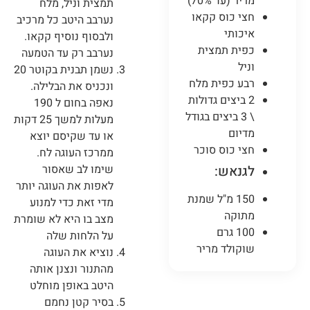
מריר (עד 70%)
תמצית וניל, מלח
חצי כוס קקאו
נערבב היטב כל מרכיב
איכותי
ולבסוף נוסיף קקאו.
כפית תמצית
נערבב רק עד הטמעה
וניל
נשמן תבנית בקוטר 20
רבע כפית מלח
ונכניס את הבלילה.
2 ביצים גדולות
נאפה בחום ל 190
\ 3 ביצים בגודל
מעלות למשך 25 דקות
מדיום
או עד שקיסם יוצא
חצי כוס סוכר
ממרכז העוגה לח.
שימו לב שאסור
לגנאש:
לאפות את העוגה יותר
150 מ"ל שמנת
מדי זאת כדי למנוע
מתוקה
מצב בו היא לא שומרת
100 גרם
על הלחות שלה
שוקולד מריר
נוציא את העוגה
מהתנור ונצנן אותה
היטב באופן מוחלט
בסיר קטן נחמם