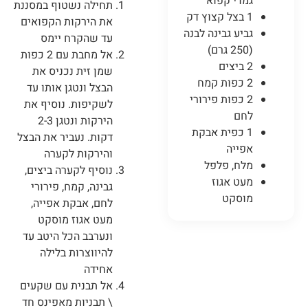
גמדי קפוא
תחילה נשטוף במסננת
1 בצל קצוץ דק
את הירקות הקפואים
גביע גבינה לבנה
עד שהקרח יימס
(250 גרם)
אל מחבת עם 2 כפות
2 ביצים
שמן זית נכניס את
2 כפות קמח
הבצל ונטגן אותו עד
2 כפות פירורי
לשקיפות. נוסיף את
לחם
הירקות ונטגן 2-3
1 כפית אבקת
דקות. נעביר את הבצל
אפייה
והירקות לקערה
מלח, פלפל
נוסיף לקערה ביצים,
מעט אגוז
גבינה, קמח, פירורי
מוסקט
לחם, אבקת אפייה,
מעט אגוז מוסקט
ונערבב הכל היטב עד
להיווצרות בלילה
אחידה
אל תבנית עם שקעים
\ תבניות מאפינס חד