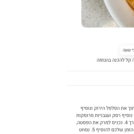
י שעה
 קל להכנה בהגזמה
ש. נחתוך את הפלפל הירוק ונוסיף
מן. נוסיף רסק ועגבניות מרוסקות
ונערבב 3. נוסיף מים ונביא לרתיחה. נתקן תיבול לפי הצורך 4. נכניס למרק את הפסטה,
נסגור את הסיר ונבשל עד שהיא מוכנה. אם חסר מים זה הזמן שלכם להוסיף 5. נסחט