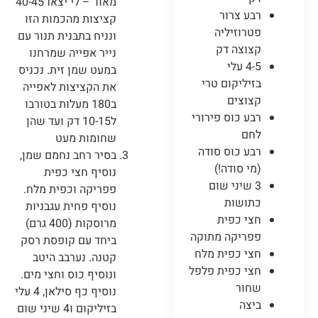
מאוד – לי יצאו 40-45
רבע צרור
קציצות מהכמות הזו
פטרוזיליה
ונניח בתבנית תנור עם
קצוצה דק
נייר אפייה שמרחנו
4-5 עלי
במעט שמן זית. נכניס
בזיליקום טרי
את הקציצות לאפייה
קצוצים
ב180 מעלות בטורבו
רבע כוס פירורי
ל10-15 דק ועד שהן
לחם
שחומות מעט
רבע כוס סודה
בסיר רחב נחמם שמן,
(מי סודה!)
נוסיף חצי כפית
3 שיני שום
פפריקה וכפית מלח.
כתושות
נוסיף פחית עגבניות
חצי כפית
מרוסקות (400 גרם)
פפריקה מתוקה
ביחד עם קופסת רסק
חצי כפית מלח
קטנה. נערבב היטב
חצי כפית פלפל
ונוסיף כוס וחצי מים.
שחור
נוסיף כף סילאן, 4 עלי
ביצה
בזיליקום ו4 שיני שום