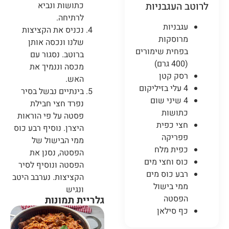
לרוטב העגבניות
כתושות ונביא
לרתיחה.
עגבניות
נכניס את הקציצות
מרוסקות
שלנו ונכסה אותן
בפחית שימורים
ברוטב. נסגור עם
(400 גרם)
מכסה וננמיך את
רסק קטן
האש.
4 עלי בזיליקום
בינתיים נבשל בסיר
4 שיני שום
נפרד חצי חבילת
כתושות
פסטה על פי הוראות
חצי כפית
היצרן. נוסיף רבע כוס
פפריקה
ממי הבישול של
כפית מלח
הפסטה, נסנן את
כוס וחצי מים
הפסטה ונוסיף לסיר
רבע כוס מים
הקציצות. נערבב היטב
ממי בישול
ונגיש
הפסטה
גלריית תמונות
כף סילאן