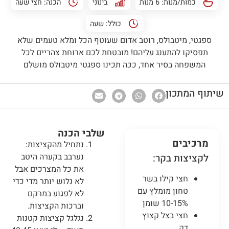
כמות/מנות: 6 מנות
בינוני
הכנה:
חצי שעה
כולל:
שעה
ספגטי, מיטבולס, רוטב אדום שעוטף הכל ומלא טעמים שלא
תפסיקו להתענג עליהם! מובטחת לכם ארוחת צהריים לכל
המשפחה בסיר אחד, ככה תכינו ספגטי מיטבולס מושלם
שיתוף המתכון
שלבי הכנה
מרכיבים
נתחיל מהקציצות:
נערבב בקערה היטב
לקציצות בקר:
את כל המצרכים אבל
חצי קילו בשר
לא נלוש יותר מדי כדי
טחון מומלץ עם
לא לפגוע במרקם
10-15% שומן
וברכות הקציצות.
חצי בצל קצוץ
נגלגל קציצות קטנות
דק