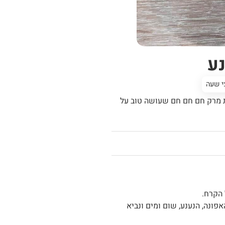
נע
י שעה
רת מרק חם חם חם שעושה טוב על
הקרח.
פונה, הנענע, שום ומים ונביא