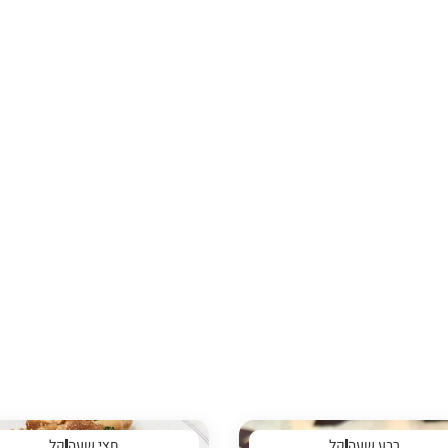
רבע שעה
קל
חצי שעה
קל