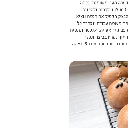
 2. נעביר את הבצק לקערה מעט משומנת. נכסה
ונתפיח. הטיפ שלי להתפחה בחורף- לחמם את התנור ל50 מעלות, לכבות ולהכניס
בצק הכפיל את הנפח נוציא
אוויר, ונחלק לכדורים במשקל 100 גרם 3. נקמח משטח עבודה ונכדרר כל
כדור כך שפני הבצק ממש מתוח מלמעלה. נעביר לתבנית עם נייר אפייה. 4.נכסה ונתפיח
ות בחום עליון תחתון. נמרח בביצה ונפזר
מלמעלה גרעינים. לגרסה טבעונית אפשר למרוח בסילאן מעורבב עם מעט מים. 5. נאפה