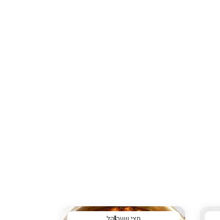
חצי שעה
קל