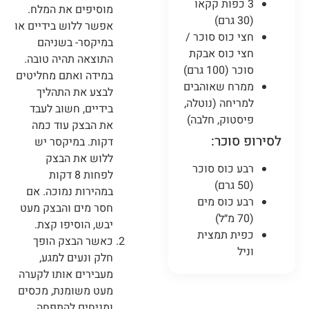
3 כפות קקאו
מוסיפים את המלח.
(30 גרם)
אפשר ללוש בידיים או
חצי כוס סוכר /
במיקסר- בשניהם
חצי כוס אבקת
התוצאה תהיה טובה.
סוכר (100 גרם)
במידה ואתם מחליטים
ממרח שאוהבים
לבצע את התהליך
למריחה (נוטלה,
בידיים, חשוב לעבד
פיסטוק, חלבה)
את הבצק עוד כמה
לסירופ סוכר:
דקות. במיקסר יש
ללוש את הבצק
רבע כוס סוכר
לפחות 8 דקות
(50 גרם)
במהירות נמוכה. אם
רבע כוס מים
חסר מים והבצק מעט
(70 מ״ל)
יבש, הוסיפו קצת.
כפית תמצית
כאשר הבצק הופך
וניל
חלק ונעים למגע,
מעבירים אותו לקערה
מעט משומנת, מכסים
ומניחים להתפחה