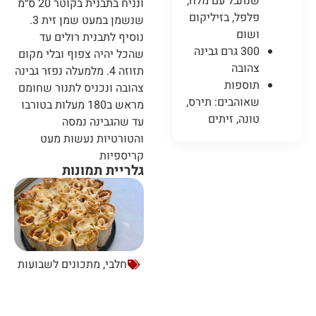
שנתבל עם מלח,
ונניח בתבנית בקוטר 20 ס״מ
פלפל, בזיליקום
שנשמן במעט שמן זית 3.
ושום
נוסיף לתבנית רולים עד
300 גרם גבינה
שהכל יהיה צפוף ובלי מקום
צהובה
תזוזה 4. מלמעלה נפזר גבינה
תוספות
צהובה ונכניס לתנור שחומם
שאוהבים: תירס,
מראש ב180 מעלות בטורבו
טונה, זיתים
עד שהגבינה נמסה
והטורטיות נעשות מעט
קריספיות
גלריית תמונות
חלבי
,
מתכונים לשבועות