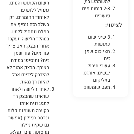
להשתמש בו!)
השום הכתוש והמים,
2-3 כוסות מים
נתחיל ללוש עד
פושרים
לאיחוד החומרים. רק
לציפוי:
בשלב הזה נוסיף את
המלח ונתחיל ללוש.
3 שיני שום
במהלך הלישה תעקבו
כתושות
אחרי הבצק, האם צריך
חצי כוס שמן
עוד מים? עוד שמן
זית
זית? ותוסיפו במידת
עשבי תיבול
הצורך. הבצק אמור לא
יבשים: אורגנו,
להידבק לידיים אבל
בזיליקום
להיות רך מאוד.
מעט שומשום
לאחר הלישה ולאחר
שראינו שהבצק רך
למגע נניח אותו
בקערה משומנת קלות
ונכסה בניילון (אפשר
גם שקית ניילון
מהסופר, עובד נפלא,