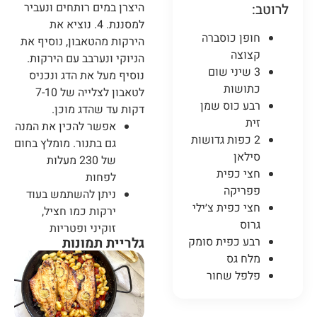
היצרן במים רותחים ונעביר
לרוטב:
למסננת. 4. נוציא את
חופן כוסברה
הירקות מהטאבון, נוסיף את
קצוצה
הניוקי ונערבב עם הירקות.
3 שיני שום
נוסיף מעל את הדג ונכניס
כתושות
לטאבון לצלייה של 7-10
רבע כוס שמן
דקות עד שהדג מוכן.
זית
אפשר להכין את המנה
2 כפות גדושות
גם בתנור. מומלץ בחום
סילאן
של 230 מעלות
חצי כפית
לפחות
פפריקה
ניתן להשתמש בעוד
חצי כפית צ׳ילי
ירקות כמו חציל,
גרוס
זוקיני ופטריות
רבע כפית סומק
גלריית תמונות
מלח גס
פלפל שחור