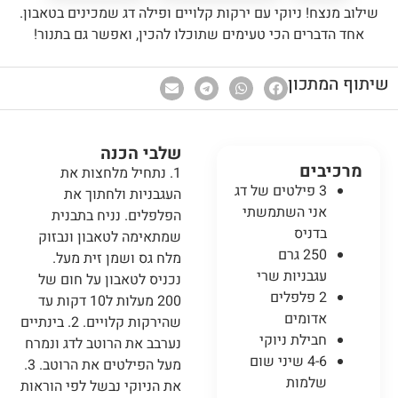
שילוב מנצח! ניוקי עם ירקות קלויים ופילה דג שמכינים בטאבון.
אחד הדברים הכי טעימים שתוכלו להכין, ואפשר גם בתנור!
שיתוף המתכון
שלבי הכנה
מרכיבים
1. נתחיל מלחצות את
3 פילטים של דג
העגבניות ולחתוך את
אני השתמשתי
הפלפלים. נניח בתבנית
בדניס
שמתאימה לטאבון ונבזוק
250 גרם
מלח גס ושמן זית מעל.
עגבניות שרי
נכניס לטאבון על חום של
2 פלפלים
200 מעלות ל10 דקות עד
אדומים
שהירקות קלויים. 2. בינתיים
חבילת ניוקי
נערבב את הרוטב לדג ונמרח
4-6 שיני שום
מעל הפילטים את הרוטב. 3.
שלמות
את הניוקי נבשל לפי הוראות