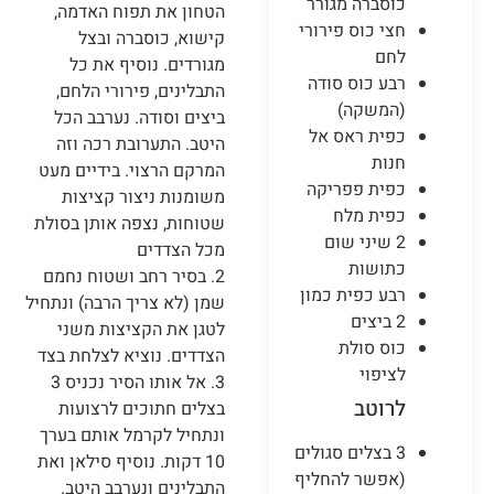
כוסברה מגורר
הטחון את תפוח האדמה,
חצי כוס פירורי
קישוא, כוסברה ובצל
לחם
מגורדים. נוסיף את כל
רבע כוס סודה
התבלינים, פירורי הלחם,
(המשקה)
ביצים וסודה. נערבב הכל
כפית ראס אל
היטב. התערובת רכה וזה
חנות
המרקם הרצוי. בידיים מעט
כפית פפריקה
משומנות ניצור קציצות
כפית מלח
שטוחות, נצפה אותן בסולת
2 שיני שום
מכל הצדדים
כתושות
2. ⁠בסיר רחב ושטוח נחמם
רבע כפית כמון
שמן (לא צריך הרבה) ונתחיל
2 ביצים
לטגן את הקציצות משני
כוס סולת
הצדדים. נוציא לצלחת בצד
לציפוי
3. ⁠אל אותו הסיר נכניס 3
לרוטב
בצלים חתוכים לרצועות
ונתחיל לקרמל אותם בערך
3 בצלים סגולים
10 דקות. נוסיף סילאן ואת
(אפשר להחליף
התבלינים ונערבב היטב.