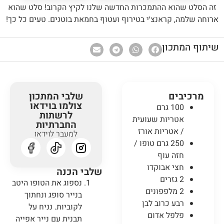
זה הסלט שהוא ההתמכרות החדשה שלנו לקיץ הקרוב! סלט שהוא
ארוחה שלמה, קראנצ׳י בטירוף ועטוף בחמאת בוטנים. טעים כל כך!
שיתוף המתכון
מרכיבים
שלבי המתכון
צולמו בוידאו
100 גרם
לרשתות
אטריות שעועית
החברתיות
/ אטריות אורז
למעבר לוידאו
250 גרם טופו /
חזה עוף
חצי אבוקדו
שלבי הכנה
2 גזרים
נספוג את הטופו היטב
2 מלפפונים
בנייר סופג ונחתוך
רבע כרוב לבן
לקוביות. נניח על
פלפל אדום
תבנית עם נייר אפייה