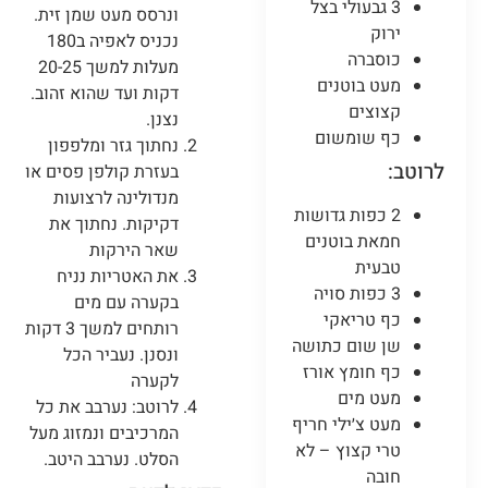
3 גבעולי בצל
ונרסס מעט שמן זית.
ירוק
נכניס לאפיה ב180
כוסברה
מעלות למשך 20-25
מעט בוטנים
דקות ועד שהוא זהוב.
קצוצים
נצנן.
כף שומשום
נחתוך גזר ומלפפון
לרוטב:
בעזרת קולפן פסים או
מנדולינה לרצועות
2 כפות גדושות
דקיקות. נחתוך את
חמאת בוטנים
שאר הירקות
טבעית
את האטריות נניח
3 כפות סויה
בקערה עם מים
כף טריאקי
רותחים למשך 3 דקות
שן שום כתושה
ונסנן. נעביר הכל
כף חומץ אורז
לקערה
מעט מים
לרוטב: נערבב את כל
מעט צ׳ילי חריף
המרכיבים ונמזוג מעל
טרי קצוץ – לא
הסלט. נערבב היטב.
חובה