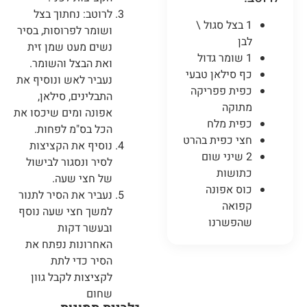
לרוטב: נחתוך בצל
1 בצל סגול \
ושומר לפרוסות, בסיר
לבן
נשים מעט שמן זית
1 שומר גדול
ואת הבצל והשומר.
כף סילאן טבעי
נעביר לאש ונוסיף את
כפית פפריקה
התבלינים, סילאן,
מתוקה
אפונה ומים שיכסו את
כפית מלח
הכל בס"מ לפחות.
חצי כפית בהרט
נוסיף את הקציצות
2 שיני שום
לסיר ונסגור לבישול
כתושות
של חצי שעה.
כוס אפונה
נעביר את הסיר לתנור
קפואה
למשך חצי שעה נוסף
שהפשרנו
ובעשר דקות
האחרונות נפתח את
הסיר כדי לתת
לקציצות לקבל גוון
שחום