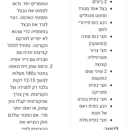
2 ביצים
החומרים יחד. נדאג
בצל אחד מגורד
לסחוט את הבצל
וסחוט מנוזלים
ותפוחי האדמה. רצוי
רבע כוס פירורי
לגרד את הבצל
לחם
בפומפיה כדי שהוא
חצי כוס סודה
לא יפריע למרקם
(המשקה)
הקציצה. נתחיל לגלגל
חצי צרור
קציצות ונניח עם
פטרוזיליה
תבנית עם נייר אפיה.
קצוצה
נרסס שמן זית ונאפה
2 שיני שום
בתנור ב180 מעלות
כתושות
למשך 12-15 דקות
חצי כפית
בלבד רק לסגירה של
פפריקה
הקציצות. אין צורך
חצי כפית בהרט
שהקציצות יקבלו גוון
רבע כפית ראס
עמוק או יאפו יותר
אל חנות
מדי. אם התנור שלכם
חצי כפית מלח
חזק הוציאו את
לרוטב:
הקציצות לפני.