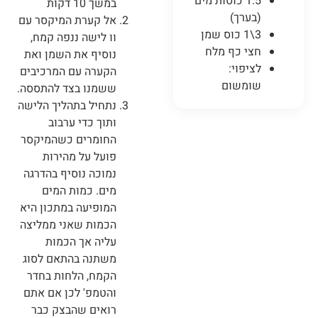
1.5 כוסות מים
במשך 10 דקות
(בערך)
אל קערת המיקסר עם
3\1 כוס שמן
וו לישה ננפה קמח,
חצי כף מלח
נוסיף את השמן ואת
לציפוי:
הקערה עם המרכיבים
שומשום
ששמנו בצד להתססה.
נתחיל בתהליך הלישה
ותוך כדי ערבוב
החומרים כשהמיקסר
פועל על מהירות
נמוכה נוסיף בהדרגה
מים. כמות המים
המופיעה במתכון היא
הכמות שאני ממליצה
עליה אך הכמות
משתנה בהתאם לסוג
הקמח, הלחות בחדר
והטמפ' לכן אם אתם
רואים שהבצק כבר