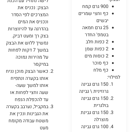
לישה נתחיל עם הכנת
900 גרם קמח
הבצק: נכניס את
כף וחצי שמרים
המצרכים לפי הסדר
יבשים
ונכניס את המים
25 גרם חמאה
בהדרגה עד להיווצרות
בטמפ' החדר
בצק רך ומעט דביק.
2 כפות חלב
נמשיך ללוש את הבצק
2 כפות שמן
במשך 7 דקות לפחות
2 כוסות מים
על מהירות נמוכה
כף סוכר
במיקסר
כף מלח
כאשר הבצק מוכן נניח
למילוי:
אותו בקערה ונתפיח
150 גרם גבינה
אותו למשך שעה-
גרוזינית \ גבינה
שעה וחצי לפחות או
150 גרם גבינה
עד להכפלת הנפח
בולגרית
במקביל, נערבב בקערה
150 גרם גבינת
את הגבינות ונכין את
מוצרלה
משטח עבודה מקומח
100 גרם גבינה
מעט