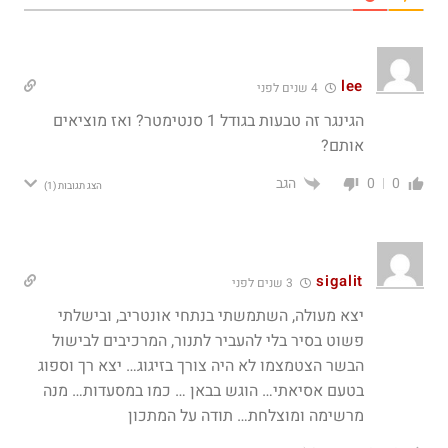
lee
4 שנים לפני
הגינגר זה טבעות בגודל 1 סנטימטר? ואז מוציאים
אותם?
הגב
0
0
הצג תגובות
(1)
sigalit
3 שנים לפני
יצא מעולה, השתמשתי בנתחי אונטריב, ובישלתי
פשוט בסיר בלי להעביר לתנור, המרכיבים לבישול
הבשר הצטמצמו לא היה צורך בזיגוג… יצא רך וספוג
בטעם אסיאתי… הוגש בבאן … כמו במסעדות… מנה
מרשימה ומוצלחת… תודה על המתכון