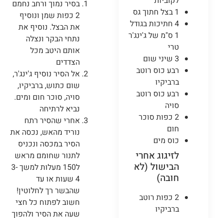
לקוביות
בסיר נמוך ורחב נחמם
1 בצל חתוך גס
2 כפות שמן ונוסיף
4 חתיכות בגודל
את הבצל. נוסיף את
1 ס"מ של ג'ינג'ר
נתחי הבקר ונצלה
טרי
אותם היטב מכל
3 שיני שום
הצדדים
רבע כוס רוטב
אל הסיר נוסיף ג'ינג'ר,
ברביקיו
שום כתוש, ברביקיו,
רבע כוס רוטב
סויה, סוכר חום ומים.
סויה
נביא לרתיחה
2 כפות סוכר
אחרי שהסיר רתח
חום
נוריד מהאש, נכסה את
כוס מים
הסיר במכסה ונכניס
לזיגוג אחרי
לתנור שחומם מראש
הבישול (לא
ל150 מעלות למשך 3-
חובה)
4 שעות או עד
שהבשר רך לחלוטין!
2 כפות רוטב
חשוב לפתוח כל חצי
ברביקיו
שעה את הסיר ולהפוך