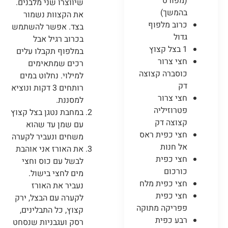
(מפורט
שיווצרו שני מלבנים.
בהמשך)
את הקצוות נשמור
כרוב מלפוף
בצד. אפשר להשתמש
גדול
בכרוב רגיל אבל
1 בצל קצוץ
במלפוף תקבלו עלים
חצי צרור
רכים שמתאימים
כוסברה קצוצה
למילוי. נחלוט במים
דק
רותחים 3 דקות ונוציא
חצי צרור
למסננת.
פטרוזיליה
במחבת נטגן בצל קצוץ
קצוצה דק
עם שמן עד שהוא
חצי כפית ראס
משחים ונעביר לקערה
אל חנות
את האורז אני אוהבת
חצי כפית
לבשל עם כוס וחצי
כורכום
מים לחצי בישול.
חצי כפית מלח
נעביר את האורז
חצי כפית
לקערה עם הבצל, ירק
פפריקה מתוקה
קצוץ, כל התבלינים,
רבע כפית
רסק ועגבניות שנסחט