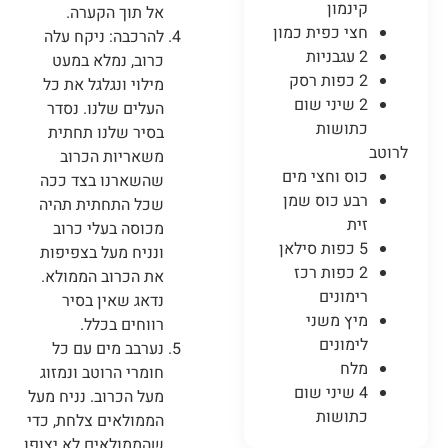
קינמון
אל תוך הקערה.
חצי כפית כמון
להרכבה: ניקח עלה
2 עגבניות
כרוב, נמלא במעט
2 כפות רסק
מילוי ונגלגל את כל
2 שיני שום
העלים שלנו. נסדר
כתושות
בסיר שלנו תחתית
לרוטב
משאריות הכרוב
כוס וחצי מים
שהשארנו בצד ככה
רבע כוס שמן
שכל התחתית תהיה
זית
מכוסה בעלי כרוב
5 כפות סילאן
ונניח מעל בצפיפות
2 כפות רכז
את הכרוב הממולא.
רימונים
נדאג שאין בסיר
מיץ משני
רווחים בכלל.
לימונים
נערבב מים עם כל
מלח
חומרי הרוטב ונמזוג
4 שיני שום
מעל הכרוב. נניח מעל
כתושות
הממולאים צלחת, כדי
שהממולאים לא יצופו