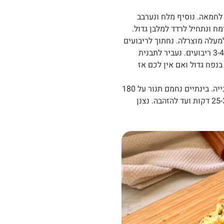
לחמאה. נוסיף מלח ונערבב
 ונתחיל לרדד למלבן גדול.
עלה מוצרלה. נחתוך לריבועים
ונערום אותם אחד על השני כל פעם בקבוצות של 3-4 ריבועים. נעביר לתבנית
נפח גדול ואם אין לכם אז
נכסה את הבצק ונתפיח עשרים דקות להתפחה שנייה. בינתיים נחמם תנור על 180
מעלות בטורבו. נכניס את המאפה לתנור ונאפה 25-30 דקות ועד להזהבה. נצנן