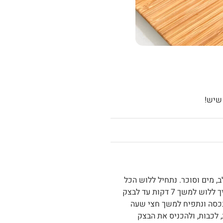
שיש!
, מים וסוכר. נתחיל ללוש הכל
במהירות נמוכה ואחרי 2-3 דקות נוסיף מלח. נמשיך ללוש למשך 7 דקות עד לבצק
נכסה ונתפיח למשך חצי שעה
. מומלץ לחמם תנור ל50 מעלות, לכבות, ולהכניס את הבצק