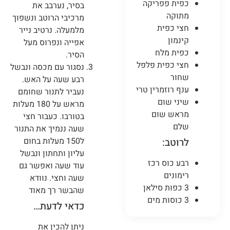
כפית פפריקה
בסיר, נערבב את
מתוקה
מרכיבי הרוטב ונשפוך
חצי כפית
מלמעלה. נרטיב נייר
קינמון
אפייה ונפרוס מעל
כפית מלח
הסיר.
חצי כפית פלפל
נסגור עם מכסה ונבשל
שחור
רבע שעה על האש.
ענף רוזמרין טרי
נעביר לתנור שחומם
שיני שום
מראש על 180 מעלות
מראש שום
בטורבו. כעבור חצי
שלם
שעה ננמיך את התנור
ל150 מעלות בחום
לרוטב:
עליון ותחתון ונבשל
רבע כוס רכז
עוד שעה ואפשר גם
רימונים
שעה וחצי. נוודא
3 כפות סילאן
שהבשר רך מאוד
3 כוסות מים
כדאי לדעת…
ניתן להכין את