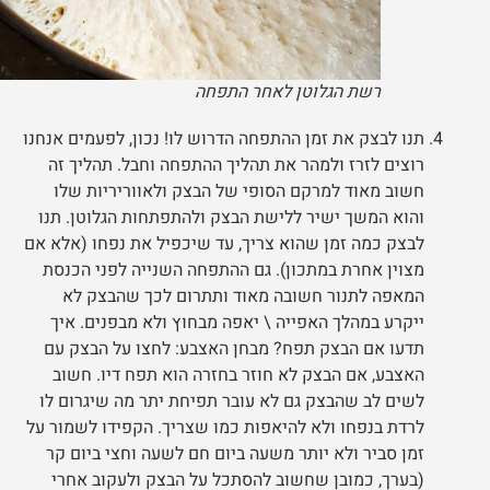
רשת הגלוטן לאחר התפחה
תנו לבצק את זמן ההתפחה הדרוש לו! נכון, לפעמים אנחנו
רוצים לזרז ולמהר את תהליך ההתפחה וחבל. תהליך זה
חשוב מאוד למרקם הסופי של הבצק ולאווריריות שלו
והוא המשך ישיר ללישת הבצק ולהתפתחות הגלוטן. תנו
לבצק כמה זמן שהוא צריך, עד שיכפיל את נפחו (אלא אם
מצוין אחרת במתכון). גם ההתפחה השנייה לפני הכנסת
המאפה לתנור חשובה מאוד ותתרום לכך שהבצק לא
ייקרע במהלך האפייה \ יאפה מבחוץ ולא מבפנים. איך
תדעו אם הבצק תפח? מבחן האצבע: לחצו על הבצק עם
האצבע, אם הבצק לא חוזר בחזרה הוא תפח דיו. חשוב
לשים לב שהבצק גם לא עובר תפיחת יתר מה שיגרום לו
לרדת בנפחו ולא להיאפות כמו שצריך. הקפידו לשמור על
זמן סביר ולא יותר משעה ביום חם לשעה וחצי ביום קר
(בערך, כמובן שחשוב להסתכל על הבצק ולעקוב אחרי