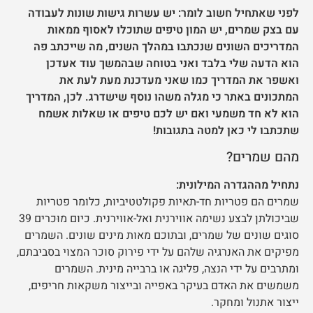
לפני שאתחיל חשוב לומר: יש עשרות גישות שונות לעבודה
עם בצק שמרים, יש המון טיפים שתוכלו לאסוף ממאות
המדריכים השונים שנכתבו במהלך השנים, מה שייכתב פה
הוא הדעה שלי בלבד ואני בטוחה שבהמשך עוד אעדכן
ואשפר את המדריך כמו שאני מעדכנת מעת לעת את
המתכונים באתר כי מגלה משהו נוסף שישדרג. לכן, המדריך
הוא לא חד משמעי ואם יש לכם טיפים או שאלות אשמח
שתכתבו לי כאן למטה בתגובות!
מהם שמרים?
נתחיל מההגדרה המילונית:
שמרים הם פטריות חד-תאיות פקולטטיביות, כלומר פטריות
שביכולתן לבצע נשימה אווירנית ואל-אווירנית. כיום מוּכרים 39
סוגים שונים של שמרים, ובתוכם מאות מינים שונים. השמרים
מפיקים את האנרגיה שלהם על ידי פירוק סוכר המצוי בסביבתם,
ומתרבים על ידי הנצה, פליגה או ברבייה מינית. השמרים
משמשים את האדם בעיקר באפייה ובייצור משקאות חריפים,
ייצור אתנול ומחקר.