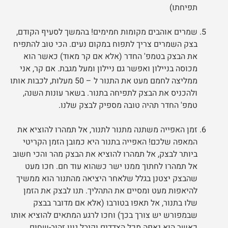
תפיחתו)
שמרים אוהבים מקומות חמימים! בהמשך לסעיף הקודם,
בצק השמרים צריך לתפוח במקום נעים. הכי טוב להתפיח
את הבצק בטמפ' החדר (אלא אם קר מאוד) כאשר הוא
מכוסה בניילון ואפשר גם ניילון ומעל מגבת. אם קר, אני
ממליצה לחמם מעט את התנור ל – 50 מעלות, לכבות אותו
ולהכניס את הבצק לתפיחה בתנור. בשאר עונות השנה,
טמפ' החדר תהיה טובה מספיק לבצק שלנו.
זמן האפייה משתנה מתנור לתנור, אל תמהרו להוציא את
המאפה שלכם! האפייה בתנור היא כמובן הזמן הקריטי
ביותר לבצק, אל תמהרו להוציא את הבצק מהר והכי חשוב
אל תמהרו לחתוך ממנו ישר כשהוא עוד חם. חכו מעט
שהבצק יצטנן בגלל שלאחר היציאה מהתנור הוא ממשיך
להיאפות מעט ומסיים את התהליך. תנו לבצק את הזמן
שלו בתנור, אל תאפו בטורבו (אלא אם מדובר בבצק
שבמפורש יש צורך בכך) וחכו לרגע המתאים להוציא אותו
כאשר הוא נאפה מכל הצדדים וקיבל גוון זהוב-שחום.